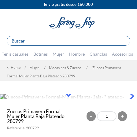
Envió gratis desde 160.000
Buscar
TÉRMINOS MÁS BUSCADOS
Tenis casuales
Botines
Mujer
Hombre
Chanclas
Accesorios
1
.
sandalias
Mujer
Mocasines & Zuecos
Zuecos Primavera
2
.
escolar
Formal Mujer Planta Baja Plateado 280799
3
.
tenis mujer
4
.
botines
5
.
tacones
Zuecos Primavera Formal
6
.
botas
Mujer Planta Baja Plateado
－
＋
280799
7
.
tenis hombre
Referencia
:
280799
8
.
mocasines