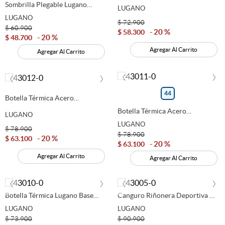
Sombrilla Plegable Lugano
644940
LUGANO
Morado 646223
LUGANO
$
72
.
900
$
60
.
900
20 %
$
58
.
300
20 %
$
48
.
700
Agregar Al Carrito
Agregar Al Carrito
‹
›
‹
›
44
Botella Térmica Acero
Inoxidable Lugano 600ML
Botella Térmica Acero
644938
LUGANO
Inoxidable Lugano 600ML
LUGANO
644937
$
78
.
900
$
78
.
900
20 %
$
63
.
100
20 %
$
63
.
100
Agregar Al Carrito
Agregar Al Carrito
‹
›
‹
›
Botella Térmica Lugano Base
Canguro Riñonera Deportiva Y
Protectora Azul 720 ML
Urbana Azul 644923
LUGANO
LUGANO
644933
$
73
.
900
$
90
.
900