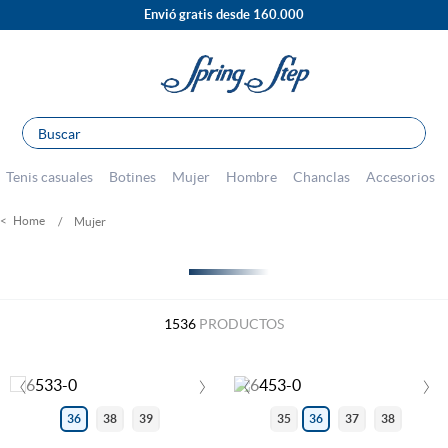
Envió gratis desde 160.000
Buscar
TÉRMINOS MÁS BUSCADOS
Tenis casuales
Botines
Mujer
Hombre
Chanclas
Accesorios
1
.
sandalias
Mujer
2
.
escolar
3
.
tenis mujer
FILTRAR
4
.
botines
1536
PRODUCTOS
5
.
tacones
‹
›
‹
›
6
.
botas
7
.
mocasines
36
38
39
35
36
37
38
8
.
tenis hombre