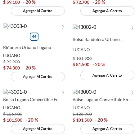
20 %
20 %
$
59
.
100
$
72
.
700
Agregar Al Carrito
Agregar Al Carrito
‹
›
‹
›
44
Bolso Bandolera Urbano
Lugano Negro 644916
Riñonera Urbano Lugano
LUGANO
Morado 644920
LUGANO
$
101
.
900
$
92
.
900
20 %
$
81
.
500
20 %
$
74
.
300
Agregar Al Carrito
Agregar Al Carrito
‹
›
‹
›
Bolso Lugano Convertible En
Bolso Lugano Convertible En
Mochila Verde 644915
Mochila Negro 644913
LUGANO
LUGANO
$
126
.
900
$
126
.
900
20 %
20 %
$
101
.
500
$
101
.
500
Agregar Al Carrito
Agregar Al Carrito