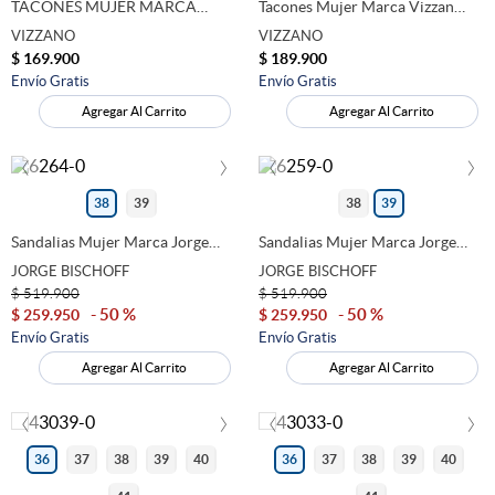
TACONES MUJER MARCA
Tacones Mujer Marca Vizzano
VIZZANO COLOR NEGRO
Color Negro
9
.
marcas
VIZZANO
VIZZANO
$
169
.
900
$
189
.
900
10
.
chanclas
Envío Gratis
Envío Gratis
Agregar Al Carrito
Agregar Al Carrito
‹
›
‹
›
38
39
38
39
Sandalias Mujer Marca Jorge
Sandalias Mujer Marca Jorge
Bischoff Color Negro
Bischoff Color Rosa
JORGE BISCHOFF
JORGE BISCHOFF
$
519
.
900
$
519
.
900
50 %
50 %
$
259
.
950
$
259
.
950
Envío Gratis
Envío Gratis
Agregar Al Carrito
Agregar Al Carrito
‹
›
‹
›
36
37
38
39
40
36
37
38
39
40