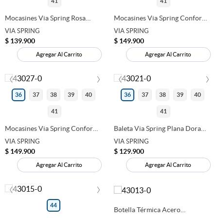
41
41
Mocasines Via Spring Rosa
Mocasines Via Spring Confort
Textura Cocodrilo 280241
Náuticos En Oro Rosa
VIA SPRING
VIA SPRING
Metalizado
$
139
.
900
$
149
.
900
Agregar Al Carrito
Agregar Al Carrito
‹
›
‹
›
36
37
38
39
40
36
37
38
39
40
41
41
Mocasines Via Spring Confort
Baleta Via Spring Plana Dorada
Beige Con Dije De Llave
Para Mujer 280229
VIA SPRING
VIA SPRING
Dorada 280237
$
149
.
900
$
129
.
900
Agregar Al Carrito
Agregar Al Carrito
‹
›
44
Botella Térmica Acero
Inoxidable Lugano Azul 480ML