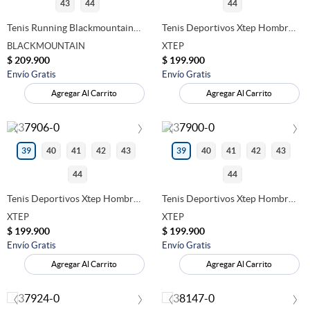
43
44
44
9
.
marcas
Tenis Running Blackmountain
Tenis Deportivos Xtep Hombre
Para Hombre Azul Oscuro
Azul 280670
BLACKMOUNTAIN
XTEP
10
.
sandalias mujer
646296
$
209
.
900
$
199
.
900
Envío Gratis
Envío Gratis
Agregar Al Carrito
Agregar Al Carrito
‹
›
‹
›
39
40
41
42
43
39
40
41
42
43
44
44
Tenis Deportivos Xtep Hombre
Tenis Deportivos Xtep Hombre
Negro 280272
Azul 280270
XTEP
XTEP
$
199
.
900
$
199
.
900
Envío Gratis
Envío Gratis
Agregar Al Carrito
Agregar Al Carrito
‹
›
‹
›