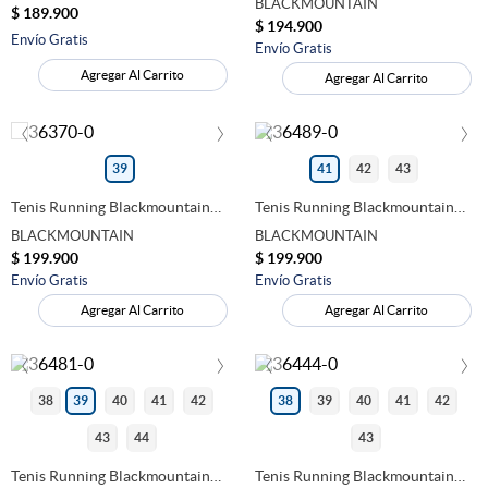
BLACKMOUNTAIN
$
189
.
900
$
194
.
900
Envío Gratis
Envío Gratis
Agregar Al Carrito
Agregar Al Carrito
‹
›
‹
›
39
41
42
43
Tenis Running Blackmountain
Tenis Running Blackmountain
Hombre Negro 645805
Hombre Azul 645860
BLACKMOUNTAIN
BLACKMOUNTAIN
$
199
.
900
$
199
.
900
Envío Gratis
Envío Gratis
Agregar Al Carrito
Agregar Al Carrito
‹
›
‹
›
38
39
40
41
42
38
39
40
41
42
43
44
43
Tenis Running Blackmountain
Tenis Running Blackmountain