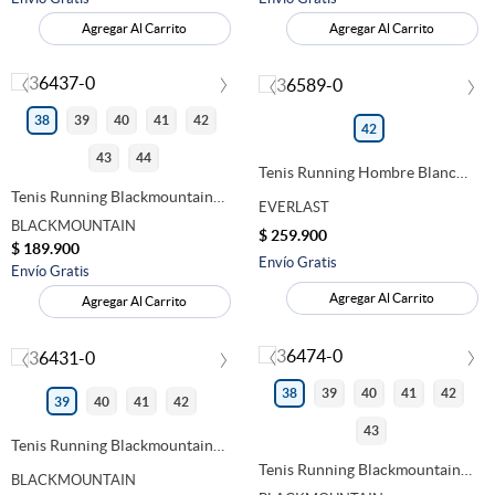
Agregar Al Carrito
Agregar Al Carrito
‹
›
‹
›
38
39
40
41
42
42
43
44
Tenis Running Hombre Blanco
Everlast 643855
Tenis Running Blackmountain
EVERLAST
Hombre Blanco BMH252283-2
BLACKMOUNTAIN
$
259
.
900
$
189
.
900
Envío Gratis
Envío Gratis
Agregar Al Carrito
Agregar Al Carrito
‹
›
‹
›
38
39
40
41
42
39
40
41
42
43
Tenis Running Blackmountain
Hombre Negro 645847
Tenis Running Blackmountain
BLACKMOUNTAIN
Hombre Beige BMH253126-2