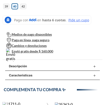
39
40
42
9
.
sandalias mujer
10
.
mocasines
Medios de pago disponibles
Paga en línea, paga seguro
Cambios y devoluciones
Envió gratis desde $ 160.000
+
Descripción
+
Caracteristicas
Tenis Deportivos Blackmountain Hombre Beige 644583 de
BLACKMOUNTAIN. Su capellada en 80% TEXTIL 20%
SINTETICO ofrece un equilibrio ideal entre estilo, resistencia y
Especificaciones técnicas
COMPLEMENTA TU COMPRA ✨
funcionalidad. Fabricado con material TEXTIL, incorpora forro en
TEXTIL para brindar mayor confort y frescura durante el uso. La
Propiedad
Especificación
suela en 90% EVA 10% TPR proporciona estabilidad, tracción y
‹
›
durabilidad en diferentes superficies. Su acabado en color BEIGE