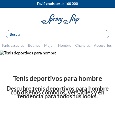
Envió gratis desde 160.000
Buscar
TÉRMINOS MÁS BUSCADOS
Tenis casuales
Botines
Mujer
Hombre
Chanclas
Accesorios
1
.
sandalias
2
.
escolar
3
.
tenis mujer
Tenis deportivos para hombre
4
.
botines
Descubre tenis deportivos para hombre
5
.
tacones
con diseños cómodos, versátiles y en
tendencia para todos tus looks.
6
.
botas
7
.
tenis hombre
8
.
mocasines