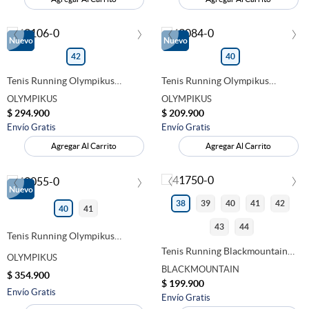
‹
›
‹
›
Nuevo
Nuevo
42
40
Tenis Running Olympikus
Tenis Running Olympikus
Hombre Estilo 2 Negro 643807
Hombre Triunfo 2 Gris 640764
OLYMPIKUS
OLYMPIKUS
$
294
.
900
$
209
.
900
Envío Gratis
Envío Gratis
Agregar Al Carrito
Agregar Al Carrito
‹
›
‹
›
Nuevo
38
39
40
41
42
40
41
43
44
Tenis Running Olympikus
Hombre Reverso 2 Negro
Tenis Running Blackmountain
OLYMPIKUS
637638
Hombre Verde 646282
BLACKMOUNTAIN
$
354
.
900
$
199
.
900
Envío Gratis
Envío Gratis