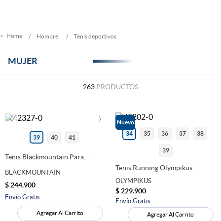
9
.
marcas
10
.
sandalias mujer
Hombre
Tenis deportivos
MUJER
FILTRAR
263
PRODUCTOS
‹
›
Nuevo
34
35
36
37
38
39
40
41
39
Tenis Blackmountain Para
Hombre Color Negro 644582
Tenis Running Olympikus
BLACKMOUNTAIN
Hombre Vibe Azul 646235
OLYMPIKUS
$
244
.
900
$
229
.
900
Envío Gratis
Envío Gratis
Agregar Al Carrito
Agregar Al Carrito