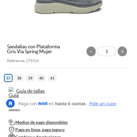
9
.
sandalias mujer
10
.
mocasines
Sandalias con Plataforma
Gris Via Spring Mujer
－
＋
Referencia
:
279314
37
38
39
40
41
Guía de tallas
Medios de pago disponibles
Paga en línea, paga seguro