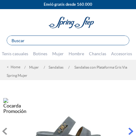
Envió gratis desde 160.000
Buscar
TÉRMINOS MÁS BUSCADOS
Tenis casuales
Botines
Mujer
Hombre
Chanclas
Accesorios
1
.
sandalias
Mujer
Sandalias
Sandalias con Plataforma Gris Via
2
.
escolar
Spring Mujer
3
.
tenis mujer
4
.
tacones
5
.
botines
6
.
botas
7
.
tenis hombre
8
.
marcas