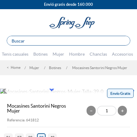
Envió gratis desde 160.000
Buscar
TÉRMINOS MÁS BUSCADOS
Tenis casuales
Botines
Mujer
Hombre
Chanclas
Accesorios
1
.
sandalias
Mujer
Botines
Mocasines Santorini Negros Mujer
2
.
escolar
3
.
tenis mujer
4
.
botines
Envío Gratis
5
.
tacones
Mocasines Santorini Negros
Mujer
－
＋
6
.
botas
Referencia
:
641812
7
.
mocasines
8
.
tenis hombre