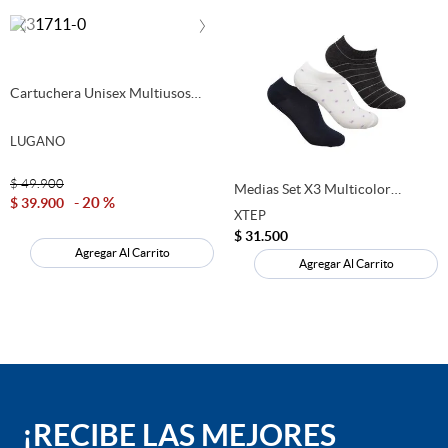
‹
›
Garantia
60 días calendario
Cartuchera Unisex Multiusos
Material
SINTETICO
Lugano
LUGANO
MOSTRAR MÁS
Suela
TR
$
49
.
900
Medias Set X3 Multicolor
20 %
$
39
.
900
Mujer Xtep
XTEP
Capellada
SINTETICO
$
31
.
500
Agregar Al Carrito
Agregar Al Carrito
Forro
TEXTIL
¡RECIBE LAS MEJORES