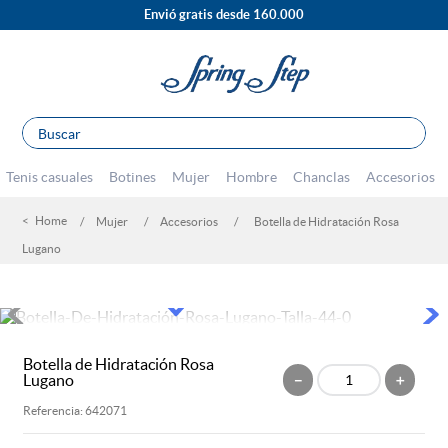
Envió gratis desde 160.000
Buscar
TÉRMINOS MÁS BUSCADOS
Tenis casuales
Botines
Mujer
Hombre
Chanclas
Accesorios
1
.
sandalias
Mujer
Accesorios
Botella de Hidratación Rosa
2
.
escolar
Lugano
3
.
tenis mujer
4
.
botines
5
.
tacones
Botella de Hidratación Rosa
6
.
botas
Lugano
－
＋
7
.
tenis hombre
Referencia
:
642071
8
.
mocasines