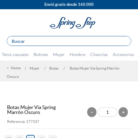
Envió gratis desde 160.000
Buscar
TÉRMINOS MÁS BUSCADOS
Tenis casuales
Botines
Mujer
Hombre
Chanclas
Accesorios
1
.
sandalias
Mujer
Botas
Botas Mujer Via Spring Marrón
2
.
escolar
Oscuro
3
.
tenis mujer
4
.
botines
5
.
tacones
Botas Mujer Via Spring
Marrón Oscuro
－
＋
6
.
botas
Referencia
:
277337
7
.
tenis hombre
8
.
mocasines