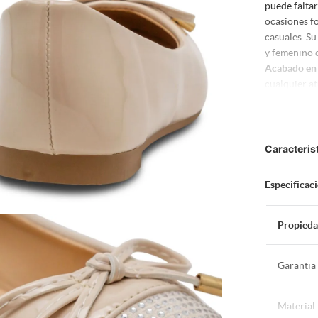
puede faltar
ocasiones f
casuales. Su
y femenino q
Acabado en 
cualquier at
Diseño Versá
pantalones d
Comodidad 
garantizan f
Caracteris
Suela Antide
brindarte es
Especificac
Propied
Garantia
Material