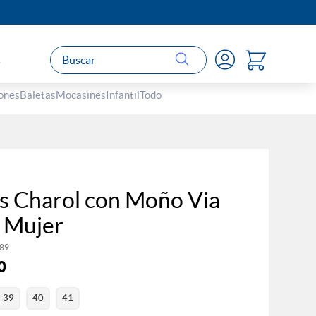
Buscar
s
ones
Baletas
Mocasines
Infantil
Todo
s Charol con Moño Via
 Mujer
89
0
39
40
41