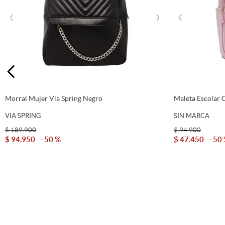
‹
›
‹
Morral Mujer Via Spring Negro
Maleta Escolar 
VIA SPRING
SIN MARCA
$
189
.
900
$
94
.
900
$
94
.
950
50 %
$
47
.
450
50
Agregar Al Carrito