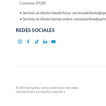
Contacto (PQR)
• Servicio al cliente tienda fisica: servicioalcliente@
• Servicio al cliente tienda online: ventasonline@spr
REDES SOCIALES
© 2025 Spring Step, todos los derechos reservados
CM LOGISTICS S.A.S Nit 901.548.099-1
Baletas Charol con Moño Via Spring Mujer
$
109
.
900