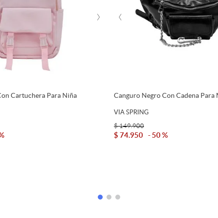
›
‹
Con Cartuchera Para Niña
Canguro Negro Con Cadena Para 
Spring
VIA SPRING
$
149
.
900
 %
$
74
.
950
50 %
Agregar Al Carrito
Agregar Al Car