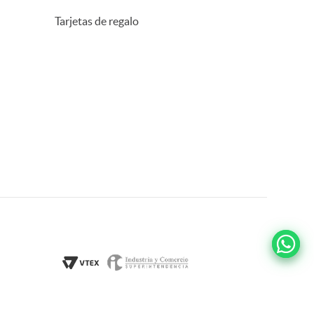
Tarjetas de regalo
TALLAS
37
38
39
40
41