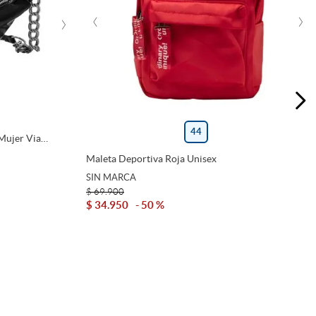
‹
›
›
44
Mujer Via
Maleta Deportiva Roja Unisex
SIN MARCA
$
69
.
900
$
34
.
950
50 %
rito
Agregar Al Carrito