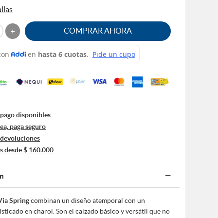
llas
＋
pago disponibles
nea, paga seguro
 devoluciones
is desde $ 160.000
−
ón
Via Spring
combinan un diseño atemporal con un
sticado en charol. Son el calzado básico y versátil que no