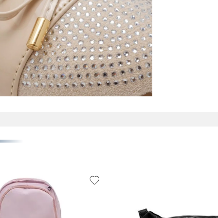
Suela
Capellad
Forro