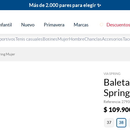
Más de 2.000 pares para elegir ✨
nfantil
Nuevo
Primavera
Marcas
Descuento
TÉRMINOS MÁS BUSCADOS
portivos
Tenis casuales
Botines
Mujer
Hombre
Chanclas
Accesorios
Tac
1
.
sandalias
ring Mujer
2
.
escolar
3
.
tenis mujer
VIA SPRING
4
.
tacones
Baleta
5
.
botines
Spring
6
.
botas
Referencia
:
2793
7
.
tenis hombre
$
109
.
90
8
.
marcas
37
38
9
.
sandalias mujer