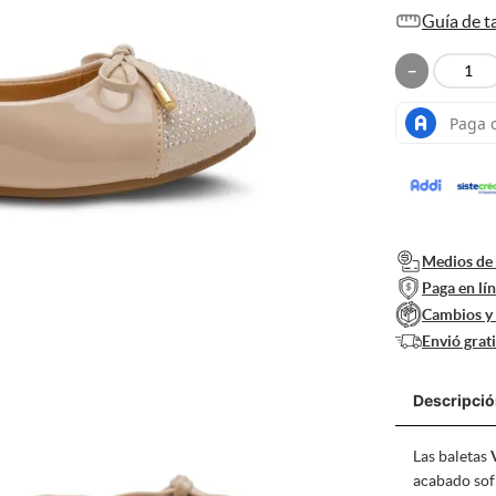
Guía de ta
10
.
mocasines
－
Medios de 
Paga en lí
Cambios y
Envió grat
Descripci
Las baletas
acabado sofi