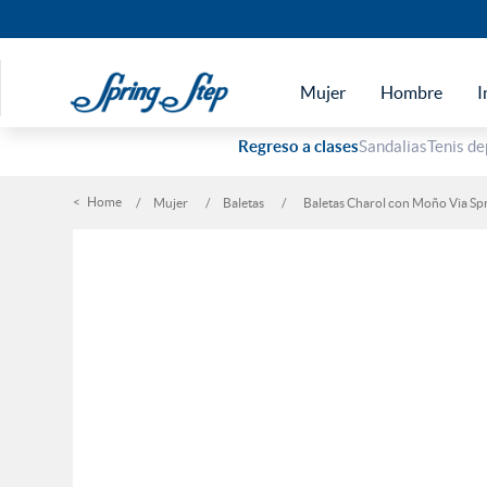
Mujer
Hombre
I
Regreso a clases
Sandalias
Tenis de
Mujer
Baletas
Baletas Charol con Moño Via Sp