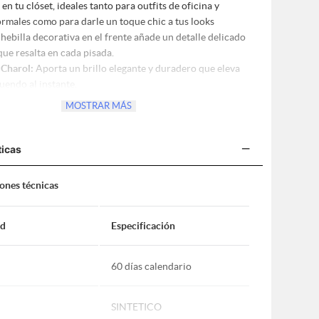
 en tu clóset, ideales tanto para outfits de oficina y
ormales como para darle un toque chic a tus looks
 hebilla decorativa en el frente añade un detalle delicado
ue resalta en cada pisada.
Charol:
Aporta un brillo elegante y duradero que eleva
uendo al instante.
til:
Su color neutro permite combinarlas fácilmente con
MOSTRAR MÁS
e vestir, faldas o jeans.
Diario:
Fabricadas con materiales suaves y livianos que
−
lexibilidad y confort durante largas jornadas.
ticas
slizante:
Elaborada en PVC de alta durabilidad para
tabilidad y seguridad al caminar.
iones técnicas
ad
Especificación
60 días calendario
SINTETICO