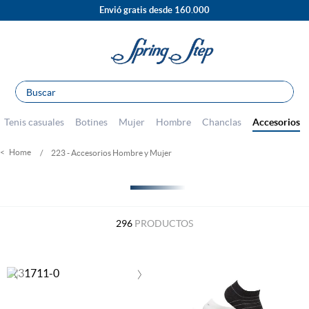
Envió gratis desde 160.000
Buscar
TÉRMINOS MÁS BUSCADOS
Tenis casuales
Botines
Mujer
Hombre
Chanclas
Accesorios
1
.
sandalias
223 - Accesorios Hombre y Mujer
2
.
escolar
3
.
tenis mujer
FILTRAR
4
.
tacones
296
PRODUCTOS
5
.
botines
6
.
botas
‹
›
7
.
tenis hombre
8
.
marcas