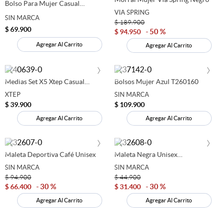
Bolso Para Mujer Casual
Negro 280791
VIA SPRING
SIN MARCA
$
189
.
900
$
69
.
900
50 %
$
94
.
950
Agregar Al Carrito
Agregar Al Carrito
‹
›
‹
›
Medias Set X5 Xtep Casual
Bolsos Mujer Azul T260160
Mujer Multicolor 280690
XTEP
SIN MARCA
$
39
.
900
$
109
.
900
Agregar Al Carrito
Agregar Al Carrito
‹
›
‹
›
Maleta Deportiva Café Unisex
Maleta Negra Unisex
Deportiva
SIN MARCA
SIN MARCA
$
94
.
900
$
44
.
900
30 %
30 %
$
66
.
400
$
31
.
400
Agregar Al Carrito
Agregar Al Carrito