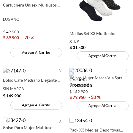
Cartuchera Unisex Multiusos
9
.
sandalias mujer
Lugano
LUGANO
10
.
mocasines
$
49
.
900
Medias Set X3 Multicolor
20 %
$
39
.
900
Mujer Xtep
XTEP
$
31
.
500
Agregar Al Carrito
Agregar Al Carrito
‹
›
‹
›
Bolsos Mujer Marca Via Spring
Bolso Cafe Mediano Elegante
Color Negro
Oficina Y Eventos Para Mujer-
VIA SPRING
SIN MARCA
280706
$
159
.
900
$
149
.
900
50 %
$
79
.
950
Agregar Al Carrito
Agregar Al Carrito
‹
›
Bolso Para Mujer Multiusos
Pack X3 Medias Deportivas
Negro Lugano