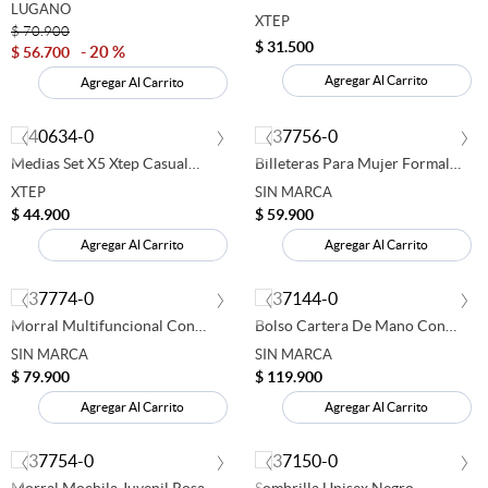
Xtep Tobilleras
LUGANO
XTEP
$
70
.
900
$
31
.
500
20 %
$
56
.
700
Agregar Al Carrito
Agregar Al Carrito
‹
›
‹
›
Medias Set X5 Xtep Casual
Billeteras Para Mujer Formal
Hombre Multicolor 280685
Cafe 280730
XTEP
SIN MARCA
$
44
.
900
$
59
.
900
Agregar Al Carrito
Agregar Al Carrito
‹
›
‹
›
Morral Multifuncional Con
Bolso Cartera De Mano Con
Cartuchera Desmontable Azul
Candado Y Neceser - Color
SIN MARCA
SIN MARCA
280776
Negro T260159
$
79
.
900
$
119
.
900
Agregar Al Carrito
Agregar Al Carrito
‹
›
‹
›
Morral Mochila Juvenil Rosa
Sombrilla Unisex Negro