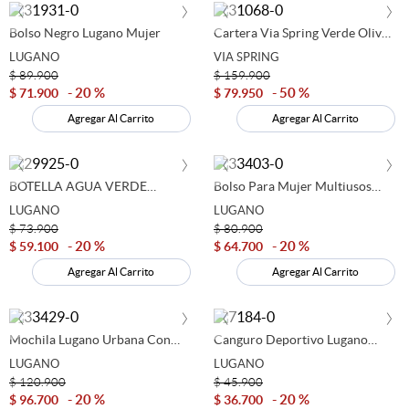
‹
›
‹
›
Bolso Negro Lugano Mujer
Cartera Via Spring Verde Oliva
Dama
LUGANO
VIA SPRING
$
89
.
900
$
159
.
900
20 %
50 %
$
71
.
900
$
79
.
950
Agregar Al Carrito
Agregar Al Carrito
‹
›
‹
›
BOTELLA AGUA VERDE
Bolso Para Mujer Multiusos
MENTA LUGANO
Carry Mediano Negro Lugano
LUGANO
LUGANO
$
73
.
900
$
80
.
900
20 %
20 %
$
59
.
100
$
64
.
700
Agregar Al Carrito
Agregar Al Carrito
‹
›
‹
›
Mochila Lugano Urbana Con
Canguro Deportivo Lugano
Múltiples Cierres Y Bolsillo
Con Reflectivo Gris
LUGANO
LUGANO
Antirrobo
$
120
.
900
$
45
.
900
20 %
20 %
$
96
.
700
$
36
.
700