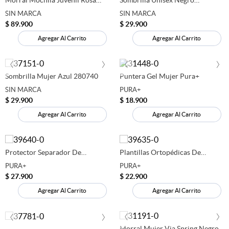
Kawaii Azul 280725
280739
SIN MARCA
SIN MARCA
$
89
.
900
$
29
.
900
Agregar Al Carrito
Agregar Al Carrito
‹
›
‹
›
Sombrilla Mujer Azul 280740
Puntera Gel Mujer Pura+
SIN MARCA
PURA+
$
29
.
900
$
18
.
900
Agregar Al Carrito
Agregar Al Carrito
Protector Separador De
Plantillas Ortopédicas De
Juanete En Gel Pura+ X 2 Uds
Espuma Confort Pura+ Flex –
PURA+
PURA+
636163
Soporte Ergonómico 636156
$
27
.
900
$
22
.
900
Agregar Al Carrito
Agregar Al Carrito
‹
›
‹
›
Morral Mujer Via Spring Negro