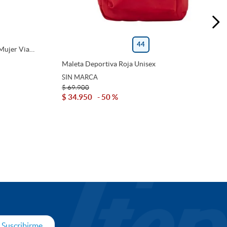
44
Mujer Via
Maleta Deportiva Roja Unisex
SIN MARCA
$
69
.
900
$
34
.
950
50 %
rito
Agregar Al Carrito
Suscribirme