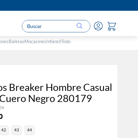
Buscar
s
ones
Baletas
Mocasines
Infantil
Todo
os Breaker Hombre Casual
Cuero Negro 280179
79
0
42
43
44