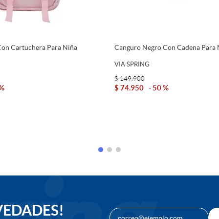
Con Cartuchera Para Niña
Canguro Negro Con Cadena Para 
Spring
VIA SPRING
$
149
.
900
 %
$
74
.
950
50 %
Agregar Al Carrito
Agregar Al Car
VEDADES!