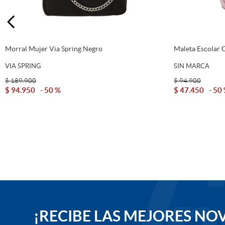
Morral Mujer Via Spring Negro
Maleta Escolar 
VIA SPRING
SIN MARCA
$
189
.
900
$
94
.
900
$
94
.
950
50 %
$
47
.
450
50
Agregar Al Carrito
¡RECIBE LAS MEJORES NO