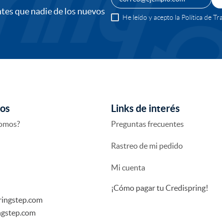
ntes que nadie de los nuevos
He leído y acepto la Política de 
os
Links de interés
somos?
Preguntas frecuentes
Rastreo de mi pedido
Mi cuenta
¡Cómo pagar tu Credispring!
springstep.com
ingstep.com