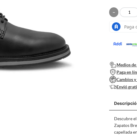
10
.
sandalias mujer
－
Medios de 
Paga en lí
Cambios y
Envió grat
Descripci
Descubre el 
Zapatos Br
capellada e