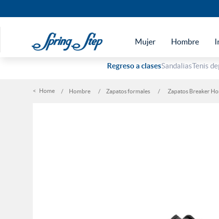
Mujer
Hombre
I
Regreso a clases
Sandalias
Tenis de
Hombre
Zapatos formales
Zapatos Breaker H