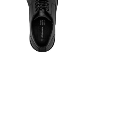
Suela
Capellad
Forro