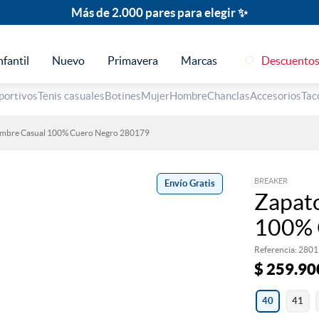
Más de 2.000 pares para elegir ✨
nfantil
Nuevo
Primavera
Marcas
Descuento
TÉRMINOS MÁS BUSCADOS
portivos
Tenis casuales
Botines
Mujer
Hombre
Chanclas
Accesorios
Tac
1
.
sandalias
ombre Casual 100% Cuero Negro 280179
2
.
escolar
3
.
tenis mujer
BREAKER
Envío Gratis
4
.
botines
Zapat
5
.
tacones
100% 
6
.
botas
Referencia
:
2801
7
.
tenis hombre
$
259
.
90
8
.
mocasines
40
41
9
.
marcas