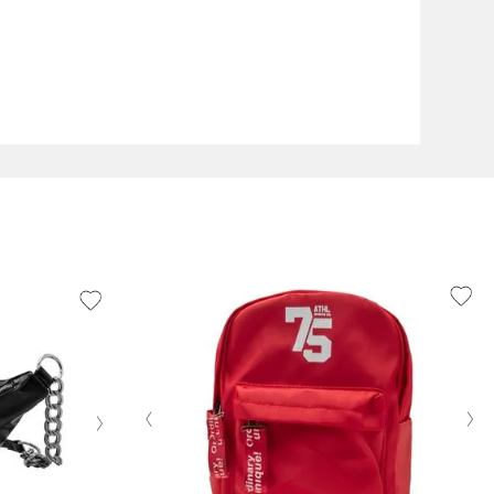
‹
›
›