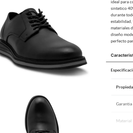
ideal para c
sintetico 40
durante todo
estabilidad,
materiales d
diseño mode
perfecto par
Caracteris
Especificac
Propied
Garantia
Material