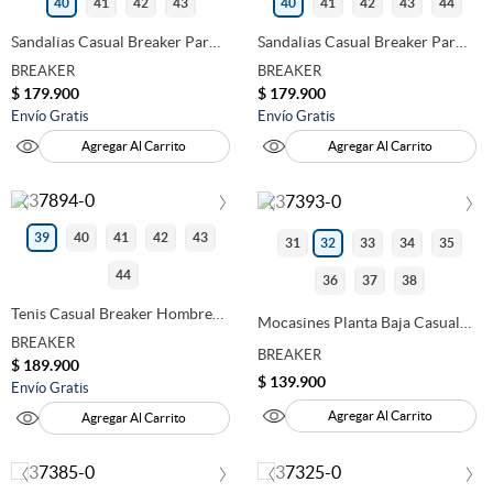
9
.
marcas
40
41
42
43
40
41
42
43
44
10
.
sandalias mujer
Sandalias Casual Breaker Para
Sandalias Casual Breaker Para
Hombre Cafe 280196
Hombre Negro 280195
BREAKER
BREAKER
$
179
.
900
$
179
.
900
Envío Gratis
Envío Gratis
Agregar Al Carrito
Agregar Al Carrito
‹
›
‹
›
39
40
41
42
43
31
32
33
34
35
44
36
37
38
Tenis Casual Breaker Hombre
Mocasines Planta Baja Casual
Gris 280269
Breaker Niño Cafe 280255
BREAKER
BREAKER
$
189
.
900
$
139
.
900
Envío Gratis
Agregar Al Carrito
Agregar Al Carrito
‹
›
‹
›