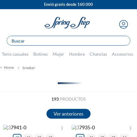
Envió gratis desde 160.000
Buscar
TÉRMINOS MÁS BUSCADOS
1
.
sandalias
Tenis casuales
Botines
Mujer
Hombre
Chanclas
Accesorios
2
.
escolar
breaker
3
.
tenis mujer
FILTRAR
4
.
botines
5
.
tacones
193
PRODUCTOS
6
.
botas
7
.
tenis hombre
‹
›
‹
›
8
.
mocasines