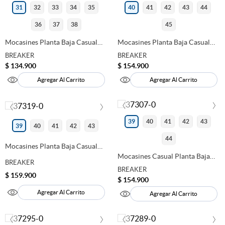
31
32
33
34
35
40
41
42
43
44
36
37
38
45
Mocasines Planta Baja Casual
Mocasines Planta Baja Casual
Breaker Niño Negro 280253
Breaker Hombre Negro
BREAKER
BREAKER
280200
$
134
.
900
$
154
.
900
Agregar Al Carrito
Agregar Al Carrito
‹
›
‹
›
39
40
41
42
43
39
40
41
42
43
44
Mocasines Planta Baja Casual
Breaker Hombre Azul 280198
Mocasines Casual Planta Baja
BREAKER
Breaker Hombre Cafe 280684
BREAKER
$
159
.
900
$
154
.
900
Agregar Al Carrito
Agregar Al Carrito
‹
›
‹
›