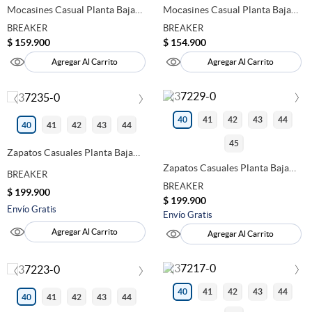
Mocasines Casual Planta Baja
Mocasines Casual Planta Baja
Breaker Hombre Cafe 280201
Breaker Hombre Cafe 280199
BREAKER
BREAKER
$
159
.
900
$
154
.
900
Agregar Al Carrito
Agregar Al Carrito
‹
›
‹
›
40
41
42
43
44
40
41
42
43
44
45
Zapatos Casuales Planta Baja
Breaker Hombre Cafe 280189
Zapatos Casuales Planta Baja
BREAKER
Breaker Hombre Negro
BREAKER
280188
$
199
.
900
$
199
.
900
Envío Gratis
Envío Gratis
Agregar Al Carrito
Agregar Al Carrito
‹
›
‹
›
40
41
42
43
44
40
41
42
43
44