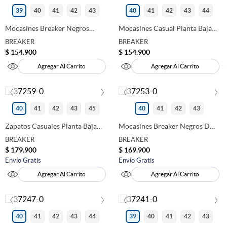
39
40
41
42
43
40
41
42
43
44
Mocasines Breaker Negros
Mocasines Casual Planta Baja
Para Hombre Con Herraje
Breaker Hombre Beige 280669
BREAKER
BREAKER
Elegantes 280676
$
154
.
900
$
154
.
900
Agregar Al Carrito
Agregar Al Carrito
‹
›
‹
›
40
41
42
43
45
40
41
42
43
Zapatos Casuales Planta Baja
Mocasines Breaker Negros De
Breaker Hombre Negro
Cuero Para Hombre Confort
BREAKER
BREAKER
280491
280489
$
179
.
900
$
169
.
900
Envío Gratis
Envío Gratis
Agregar Al Carrito
Agregar Al Carrito
‹
›
‹
›
40
41
42
43
44
39
40
41
42
43