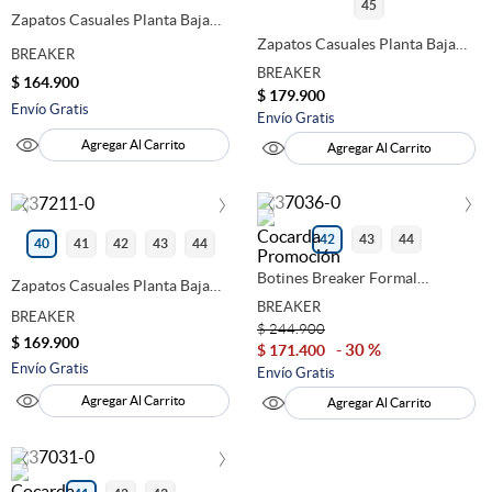
45
Zapatos Casuales Planta Baja
Breaker Hombre Cafe 280187
Zapatos Casuales Planta Baja
BREAKER
Breaker Hombre Cafe 280186
BREAKER
$
164
.
900
$
179
.
900
Envío Gratis
Envío Gratis
Agregar Al Carrito
Agregar Al Carrito
‹
›
‹
›
42
43
44
40
41
42
43
44
Botines Breaker Formal
Zapatos Casuales Planta Baja
Hombre Cafe 279074
Breaker Hombre Cafe 280185
BREAKER
BREAKER
$
244
.
900
$
169
.
900
30 %
$
171
.
400
Envío Gratis
Envío Gratis
Agregar Al Carrito
Agregar Al Carrito
‹
›