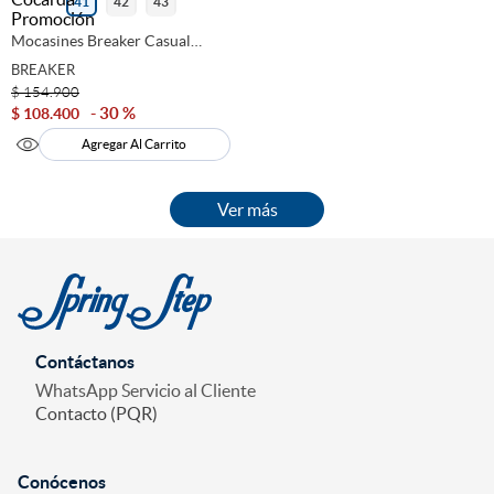
41
42
43
Mocasines Breaker Casual
Hombre Azul 279071
BREAKER
$
154
.
900
30 %
$
108
.
400
Agregar Al Carrito
Contáctanos
WhatsApp Servicio al Cliente
Contacto (PQR)
Conócenos
+