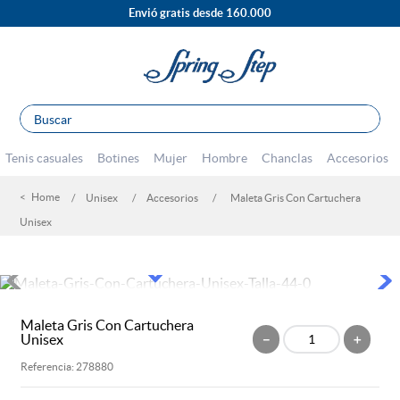
Envió gratis desde 160.000
Buscar
TÉRMINOS MÁS BUSCADOS
Tenis casuales
Botines
Mujer
Hombre
Chanclas
Accesorios
1
.
sandalias
Unisex
Accesorios
Maleta Gris Con Cartuchera
2
.
escolar
Unisex
3
.
tenis mujer
4
.
tacones
5
.
botines
Maleta Gris Con Cartuchera
6
.
botas
Unisex
－
＋
7
.
tenis hombre
Referencia
:
278880
8
.
marcas