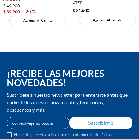
XTEP
selección y muestra tus pies en estilo esta temporada de verano!
$
49
.
900
$
31
.
500
20 %
$
39
.
900
Material
SINTETICO
Agregar Al Carrito
Agregar Al Carrito
MOSTRAR MÁS
Suela
SINTETICO
Capellada
TIRA PRONTA STRASS
Forro
SINTETICO
¡RECIBE LAS MEJORES
NOVEDADES!
Suscríbete a nuestro newsletter para enterarte antes que
nadie de los nuevos lanzamientos, tendencias,
descuentos y más.
Suscribirme
He leído y acepto la Política de Tratamiento de Datos