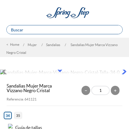
Buscar
TÉRMINOS MÁS BUSCADOS
Mujer
Sandalias
Sandalias Mujer Marca Vizzano
1
.
sandalias
Negro Cristal
2
.
escolar
3
.
tenis mujer
4
.
tacones
Sandalias Mujer Marca
5
.
botines
Vizzano Negro Cristal
－
＋
6
.
botas
Referencia
:
641121
7
.
tenis hombre
34
35
8
.
marcas
Guía de tallas